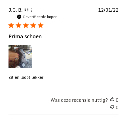
Pub
J.C. B.
🇳🇱
12/01/22
Geverifieerde koper
Prima schoen
Zit en loopt lekker
Was deze recensie nuttig?
0
0