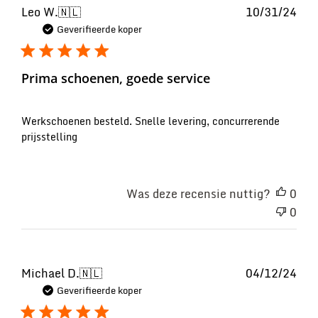
Pub
Leo W.
🇳🇱
10/31/24
Geverifieerde koper
Prima schoenen, goede service
Werkschoenen besteld. Snelle levering, concurrerende
prijsstelling
Was deze recensie nuttig?
0
0
Pub
Michael D.
🇳🇱
04/12/24
Geverifieerde koper