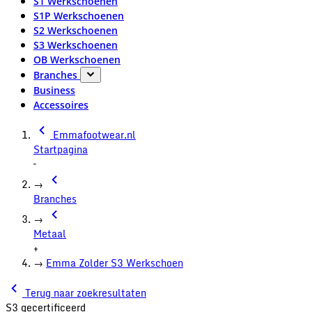
S1 Werkschoenen
S1P Werkschoenen
S2 Werkschoenen
S3 Werkschoenen
OB Werkschoenen
Branches
Business
Accessoires
Emmafootwear.nl
Startpagina
–
→
Branches
→
Metaal
+
→
Emma Zolder S3 Werkschoen
Terug naar zoekresultaten
S3 gecertificeerd