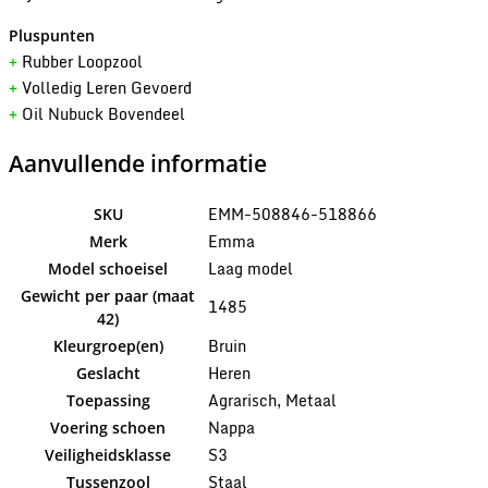
Pluspunten
Rubber Loopzool
+
Volledig Leren Gevoerd
+
Oil Nubuck Bovendeel
+
Aanvullende informatie
EMM-508846-518866
SKU
Emma
Merk
Laag model
Model schoeisel
Gewicht per paar (maat
1485
42)
Bruin
Kleurgroep(en)
Heren
Geslacht
Agrarisch, Metaal
Toepassing
Nappa
Voering schoen
S3
Veiligheidsklasse
Staal
Tussenzool