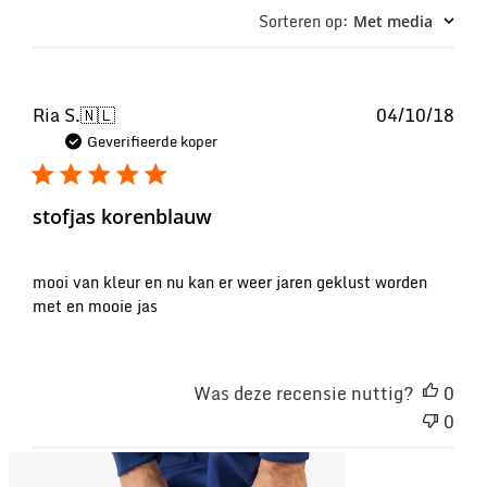
Sorteren op
:
Met media
Pub
Ria S.
🇳🇱
04/10/18
Geverifieerde koper
stofjas korenblauw
mooi van kleur en nu kan er weer jaren geklust worden
met en mooie jas
Was deze recensie nuttig?
0
0