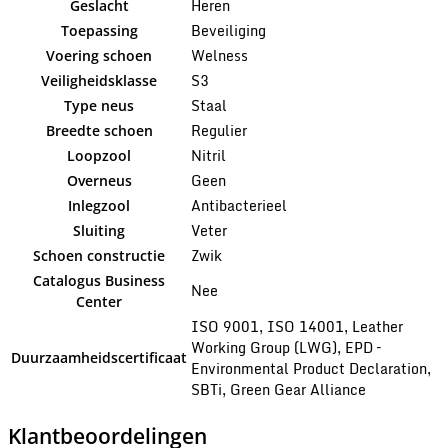
Heren
Geslacht
Beveiliging
Toepassing
Welness
Voering schoen
S3
Veiligheidsklasse
Staal
Type neus
Regulier
Breedte schoen
Nitril
Loopzool
Geen
Overneus
Antibacterieel
Inlegzool
Veter
Sluiting
Zwik
Schoen constructie
Catalogus Business
Nee
Center
ISO 9001, ISO 14001, Leather
Working Group (LWG), EPD –
Duurzaamheidscertificaat
Environmental Product Declaration,
SBTi, Green Gear Alliance
Klantbeoordelingen