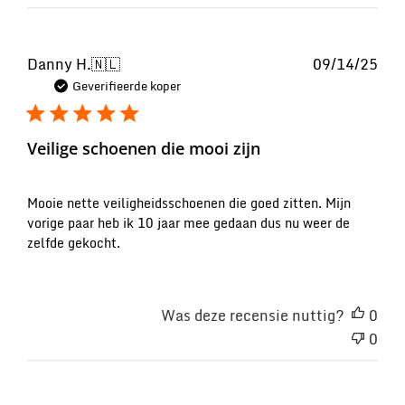
Pub
Danny H.
🇳🇱
09/14/25
Geverifieerde koper
Veilige schoenen die mooi zijn
Mooie nette veiligheidsschoenen die goed zitten. Mijn
vorige paar heb ik 10 jaar mee gedaan dus nu weer de
zelfde gekocht.
Was deze recensie nuttig?
0
0