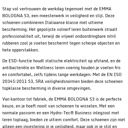
Stap vol vertrouwen de werkdag tegemoet met de EMMA
BOLOGNA S3, een meesterwerk in veiligheid en stijl. Deze
schoenen combineren Italiaanse klasse met ultieme
bescherming. Het gepolijste volnerf leren buitenwerk straalt
professionaliteit uit, terwijl de vrijwel ondoordringbare nitril
rubberen zool je voeten beschermt tegen scherpe objecten en
hete oppervlakken.
De ESD-functie houdt statische elektriciteit op afstand, en de
antibacteriële en Wellness leren voering houden je voeten fris
en comfortabel, zelfs tijdens lange werkdagen. Met de EN ISO
20345:2011 S3, SRA veiligheidsnormen bieden deze schoenen
topklasse bescherming in diverse omgevingen.
Van kantoor tot fabriek, de EMMA BOLOGNA S3 is de perfecte
keuze, en je hoeft nooit van schoenen te wisselen. Met een
normale pasvorm en een Hydro-Tec® Business inlegzool met
leren toplaag, bieden ze ultiem comfort. Deze schoenen zijn niet
alleen een investering in je veiligheid, maar ook in je stijl en