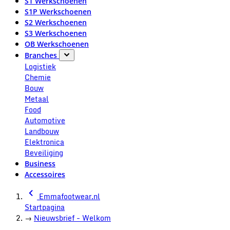
S1 Werkschoenen
S1P Werkschoenen
S2 Werkschoenen
S3 Werkschoenen
OB Werkschoenen
Branches
Logistiek
Chemie
Bouw
Metaal
Food
Automotive
Landbouw
Elektronica
Beveiliging
Business
Accessoires
Emmafootwear.nl
Startpagina
→
Nieuwsbrief - Welkom